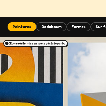
Peintures
Badaboum
Formes
Sur f
Œuvre réelle
· mise en scène générée par IA
i