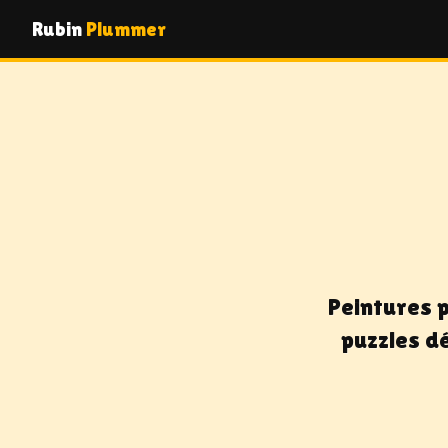
Rubin
Plummer
Peintures p
puzzles d