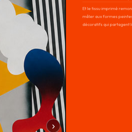
Et le tissu imprimé remont
mêler aux formes peintes
décoratifs qui partagent l
›