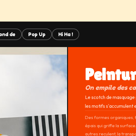
ond de
Pop Up
Hi Ha !
Peintu
On empile des cal
Le scotch de masquage p
les motifs s'accumulent et
Des formes organiques, f
épais qui griffe la surfac
autres reculent, la transpa