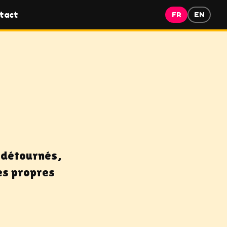
tact
FR
EN
s détournés,
es propres