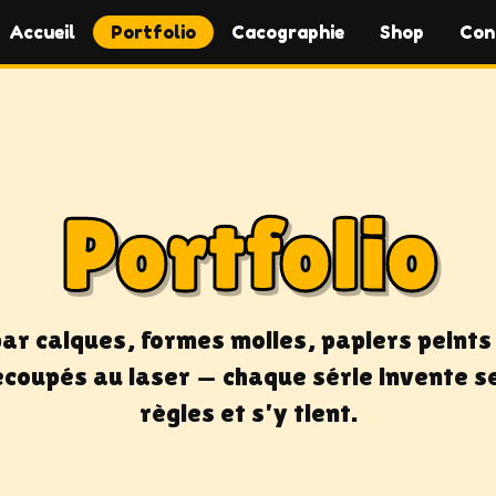
Accueil
Portfolio
Cacographie
Shop
Con
Portfolio
ar calques, formes molles, papiers peint
écoupés au laser — chaque série invente s
règles et s'y tient.