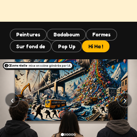
Peintures
Badaboum
Formes
Sur fond de
Pop Up
Hi Ha !
Œuvre réelle
· mise en scène générée par IA
i
‹
›