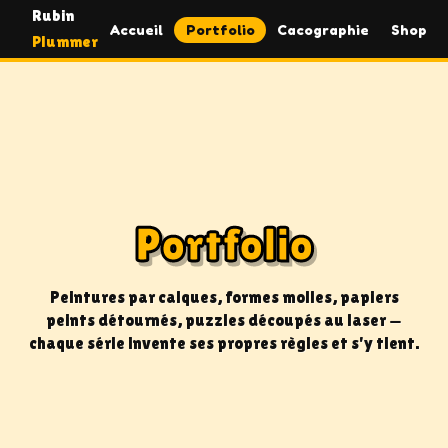
Rubin
Accueil
Portfolio
Cacographie
Shop
Plummer
Portfolio
Peintures par calques, formes molles, papiers
peints détournés, puzzles découpés au laser —
chaque série invente ses propres règles et s'y tient.